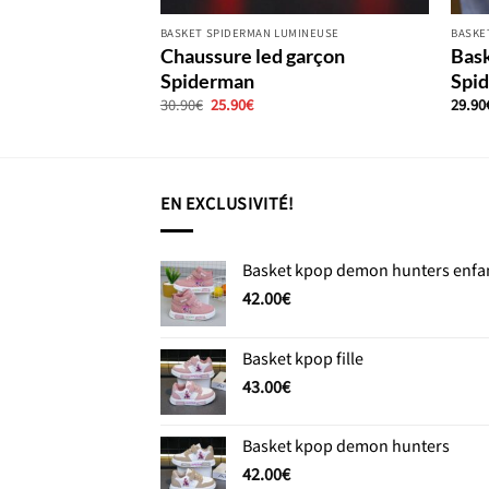
ARÇON
BASKET SPIDERMAN LUMINEUSE
BASKE
mineuses garçon
Chaussure led garçon
Bask
Spiderman
Spi
Le
Le
30.90
€
25.90
€
29.90
prix
prix
l
initial
actuel
était :
est :
€.
30.90€.
25.90€.
EN EXCLUSIVITÉ!
Basket kpop demon hunters enfa
42.00
€
Basket kpop fille
43.00
€
Basket kpop demon hunters
42.00
€